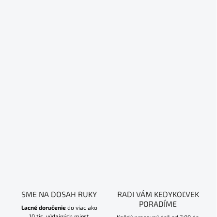
SME NA DOSAH RUKY
RADI VÁM KEDYKOĽVEK
PORADÍME
Lacné doručenie
do viac ako
10 tis. výdajných miest