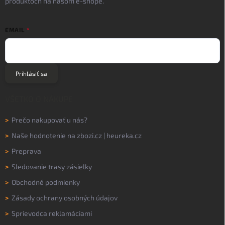
produktoch na našom e-shope.
EMAIL
Prihlásiť sa
VŠETKO O NÁKUPE
>
Prečo nakupovať u nás?
>
Naše hodnotenie na
zbozi.cz
|
heureka.cz
>
Preprava
>
Sledovanie trasy zásielky
>
Obchodné podmienky
>
Zásady ochrany osobných údajov
>
Sprievodca reklamáciami