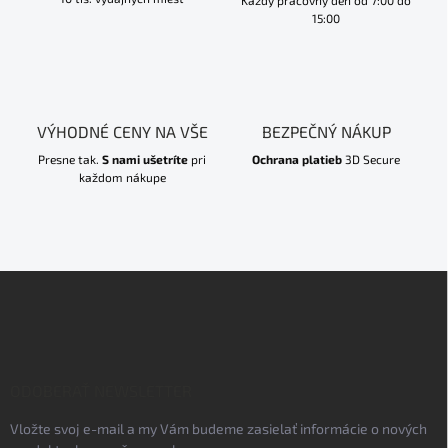
Každý pracovný deň od 7:00 do
15:00
VÝHODNÉ CENY NA VŠE
BEZPEČNÝ NÁKUP
Presne tak.
S nami ušetríte
pri
Ochrana platieb
3D Secure
každom nákupe
Z
á
p
ä
t
i
ODOBERAŤ NEWSLETTER
e
Vložte svoj e-mail a my Vám budeme zasielať informácie o nových