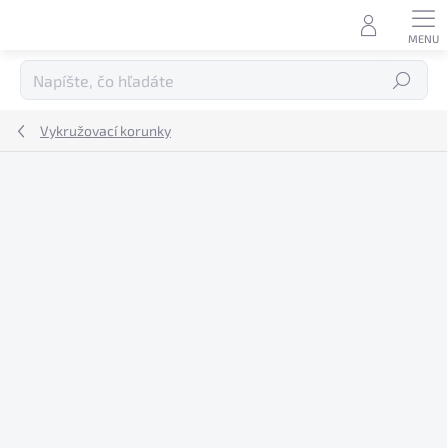
Prejsť
na
obsah
Hľadať
Vykružovací korunky