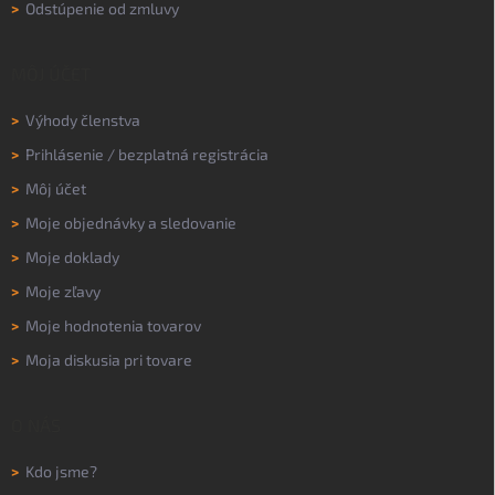
>
Odstúpenie od zmluvy
MÔJ ÚČET
>
Výhody členstva
>
Prihlásenie
/
bezplatná registrácia
>
Môj účet
>
Moje objednávky a sledovanie
>
Moje doklady
>
Moje zľavy
>
Moje hodnotenia tovarov
>
Moja diskusia pri tovare
O NÁS
>
Kdo jsme?