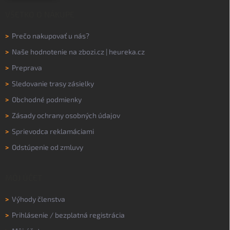
VŠETKO O NÁKUPE
>
Prečo nakupovať u nás?
>
Naše hodnotenie na
zbozi.cz
|
heureka.cz
>
Preprava
>
Sledovanie trasy zásielky
>
Obchodné podmienky
>
Zásady ochrany osobných údajov
>
Sprievodca reklamáciami
>
Odstúpenie od zmluvy
MÔJ ÚČET
>
Výhody členstva
>
Prihlásenie
/
bezplatná registrácia