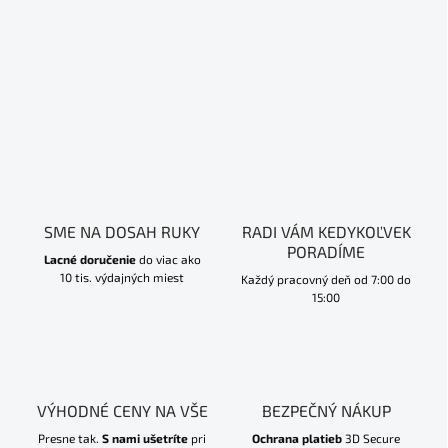
SME NA DOSAH RUKY
RADI VÁM KEDYKOĽVEK
PORADÍME
Lacné doručenie
do viac ako
10 tis. výdajných miest
Každý pracovný deň od 7:00 do
15:00
VÝHODNÉ CENY NA VŠE
BEZPEČNÝ NÁKUP
Presne tak.
S nami ušetríte
pri
Ochrana platieb
3D Secure