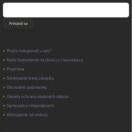
Prihlásiť sa
VŠETKO O NÁKUPE
>
Prečo nakupovať u nás?
>
Naše hodnotenie na
zbozi.cz
|
heureka.cz
>
Preprava
>
Sledovanie trasy zásielky
>
Obchodné podmienky
>
Zásady ochrany osobných údajov
>
Sprievodca reklamáciami
>
Odstúpenie od zmluvy
MÔJ ÚČET