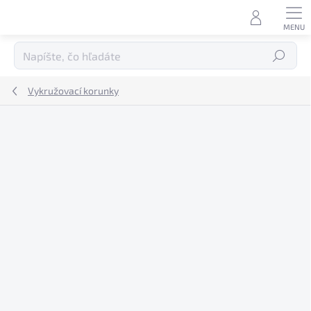
Prejsť
na
obsah
Hľadať
Vykružovací korunky