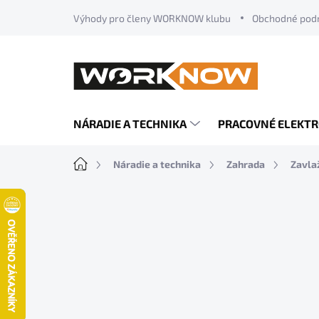
Prejsť
Výhody pro členy WORKNOW klubu
Obchodné pod
na
obsah
NÁRADIE A TECHNIKA
PRACOVNÉ ELEKT
Domov
Náradie a technika
Zahrada
Zavla