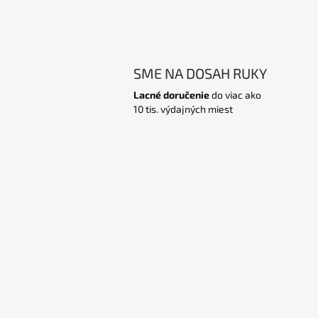
SME NA DOSAH RUKY
Lacné doručenie
do viac ako
10 tis. výdajných miest