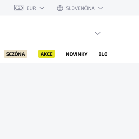
EUR
SLOVENČINA
PRÁZDNY KOŠÍK
NÁKUPNÝ
KOŠÍK
SEZÓNA
AKCE
NOVINKY
BLOG
ZNAČK