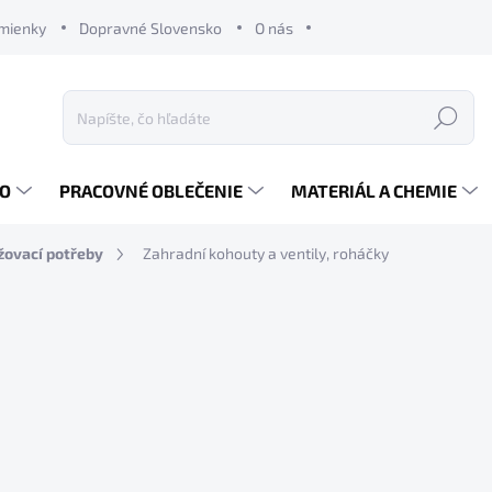
mienky
Dopravné Slovensko
O nás
Hľadať
RO
PRACOVNÉ OBLEČENIE
MATERIÁL A CHEMIE
žovací potřeby
Zahradní kohouty a ventily, roháčky