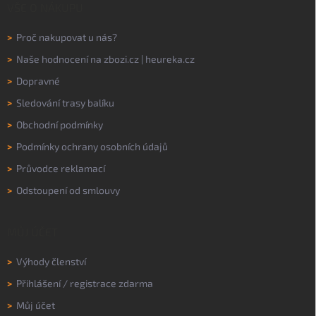
VŠE O NÁKUPU
>
Proč nakupovat u nás?
>
Naše hodnocení na
zbozi.cz
|
heureka.cz
>
Dopravné
>
Sledování trasy balíku
>
Obchodní podmínky
>
Podmínky ochrany osobních údajů
>
Průvodce reklamací
>
Odstoupení od smlouvy
MŮJ ÚČET
>
Výhody členství
>
Přihlášení
/
registrace zdarma
>
Můj účet