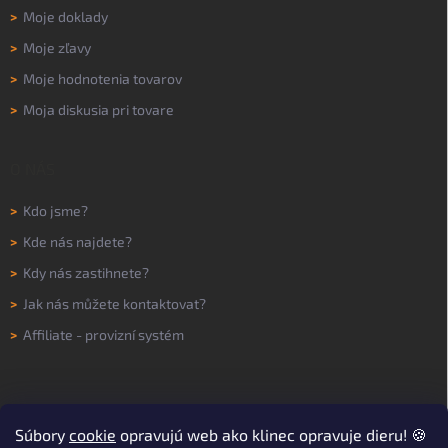
>
Moje doklady
>
Moje zľavy
>
Moje hodnotenia tovarov
>
Moja diskusia pri tovare
O NÁS
>
Kdo jsme?
>
Kde nás najdete?
>
Kdy nás zastihnete?
>
Jak nás můžete kontaktovat?
>
Affiliate - provizní systém
Súbory
cookie
opravujú web ako klinec opravuje dieru! 🍪