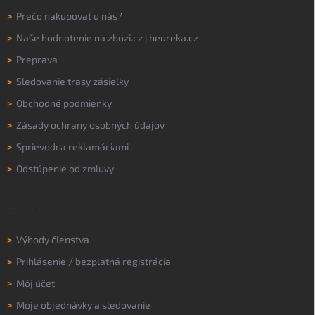
>
Prečo nakupovať u nás?
>
Naše hodnotenie na
zbozi.cz
|
heureka.cz
>
Preprava
>
Sledovanie trasy zásielky
>
Obchodné podmienky
>
Zásady ochrany osobných údajov
>
Sprievodca reklamáciami
>
Odstúpenie od zmluvy
MÔJ ÚČET
>
Výhody členstva
>
Prihlásenie
/
bezplatná registrácia
>
Môj účet
>
Moje objednávky a sledovanie