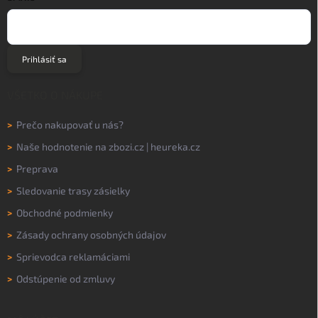
Prihlásiť sa
VŠETKO O NÁKUPE
>
Prečo nakupovať u nás?
>
Naše hodnotenie na
zbozi.cz
|
heureka.cz
>
Preprava
>
Sledovanie trasy zásielky
>
Obchodné podmienky
>
Zásady ochrany osobných údajov
>
Sprievodca reklamáciami
>
Odstúpenie od zmluvy