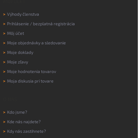
MÔJ ÚČET
>
Výhody členstva
>
Prihlásenie
/
bezplatná registrácia
>
Môj účet
>
Moje objednávky a sledovanie
>
Moje doklady
>
Moje zľavy
>
Moje hodnotenia tovarov
>
Moja diskusia pri tovare
O NÁS
>
Kdo jsme?
>
Kde nás najdete?
>
Kdy nás zastihnete?