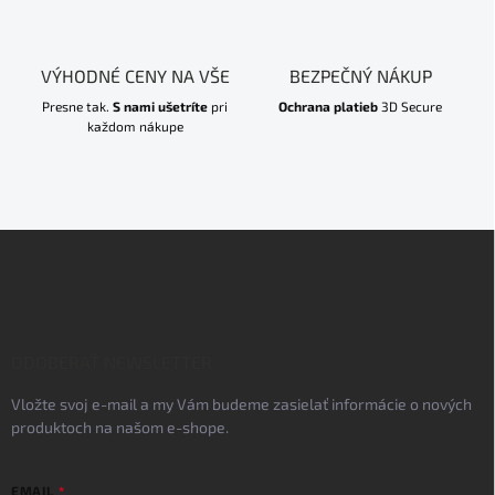
VÝHODNÉ CENY NA VŠE
BEZPEČNÝ NÁKUP
Presne tak.
S nami ušetríte
pri
Ochrana platieb
3D Secure
každom nákupe
Z
á
p
ä
t
i
ODOBERAŤ NEWSLETTER
e
Vložte svoj e-mail a my Vám budeme zasielať informácie o nových
produktoch na našom e-shope.
EMAIL