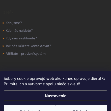
O NÁS
>
Kdo jsme?
>
Kde nás najdete?
>
Kdy nás zastihnete?
>
Jak nás můžete kontaktovat?
>
Affiliate - provizní systém
Súbory
cookie
opravujú web ako klinec opravuje dieru! 🍪
Prijmite ich a vytvorme spolu niečo skvelé!
Nastavenie
Copyright 2026
WORKNOW
. Všetky práva vyhradené.
Upraviť nastavenie
cookies