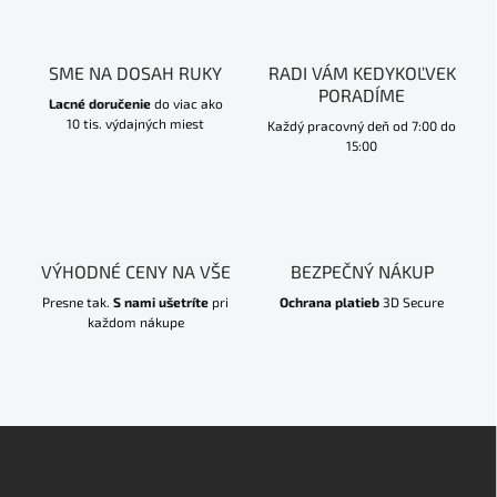
SME NA DOSAH RUKY
RADI VÁM KEDYKOĽVEK
PORADÍME
Lacné doručenie
do viac ako
10 tis. výdajných miest
Každý pracovný deň od 7:00 do
15:00
VÝHODNÉ CENY NA VŠE
BEZPEČNÝ NÁKUP
Presne tak.
S nami ušetríte
pri
Ochrana platieb
3D Secure
každom nákupe
Z
á
p