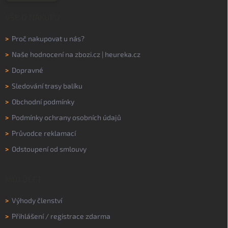
VŠE O NÁKUPU
>
Proč nakupovat u nás?
>
Naše hodnocení na
zbozi.cz
|
heureka.cz
>
Dopravné
>
Sledování trasy balíku
>
Obchodní podmínky
>
Podmínky ochrany osobních údajů
>
Průvodce reklamací
>
Odstoupení od smlouvy
MŮJ ÚČET
>
Výhody členství
>
Přihlášení
/
registrace zdarma