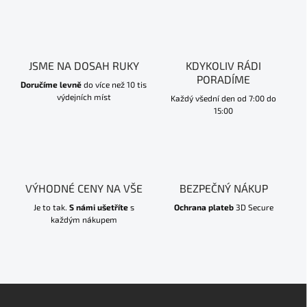
JSME NA DOSAH RUKY
KDYKOLIV RÁDI
PORADÍME
Doručíme levně
do více než 10 tis
výdejních míst
Každý všední den od 7:00 do
15:00
VÝHODNÉ CENY NA VŠE
BEZPEČNÝ NÁKUP
Je to tak.
S námi ušetříte
s
Ochrana plateb
3D Secure
každým nákupem
Z
á