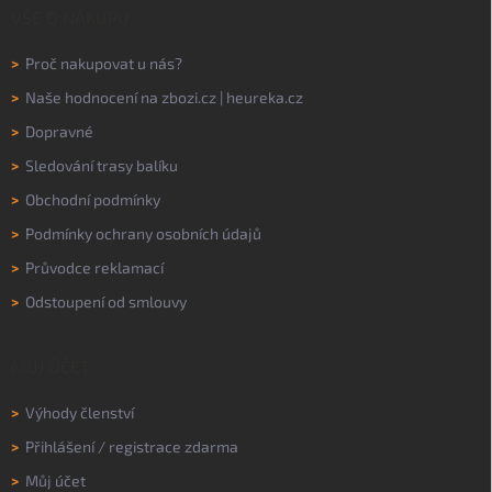
VŠE O NÁKUPU
>
Proč nakupovat u nás?
>
Naše hodnocení na
zbozi.cz
|
heureka.cz
>
Dopravné
>
Sledování trasy balíku
>
Obchodní podmínky
>
Podmínky ochrany osobních údajů
>
Průvodce reklamací
>
Odstoupení od smlouvy
MŮJ ÚČET
>
Výhody členství
>
Přihlášení
/
registrace zdarma
>
Můj účet