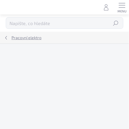
Přejít
na
obsah
Hledat
Pracovní elektro