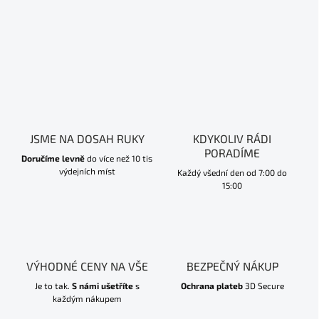
JSME NA DOSAH RUKY
KDYKOLIV RÁDI
PORADÍME
Doručíme levně
do více než 10 tis
výdejních míst
Každý všední den od 7:00 do
15:00
VÝHODNÉ CENY NA VŠE
BEZPEČNÝ NÁKUP
Je to tak.
S námi ušetříte
s
Ochrana plateb
3D Secure
každým nákupem