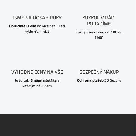
JSME NA DOSAH RUKY
KDYKOLIV RÁDI
PORADÍME
Doručíme levně
do více než 10 tis
výdejních míst
Každý všední den od 7:00 do
15:00
VÝHODNÉ CENY NA VŠE
BEZPEČNÝ NÁKUP
Je to tak.
S námi ušetříte
s
Ochrana plateb
3D Secure
každým nákupem
Z
á
p