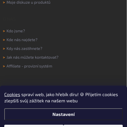
>
Moje diskuze u produktů
O NÁS
>
Kdo jsme?
>
Kde nás najdete?
>
Kdy nás zastihnete?
>
Jak nás můžete kontaktovat?
>
Affiliate - provizní systém
Cookies
spraví web, jako hřebík díru! 🍪 Přijetím cookies
zlepšíš svůj zážitek na našem webu
Nastavení
Copyright 2026
WORKNOW
. Všechna práva vyhrazena.
Upravit nastavení