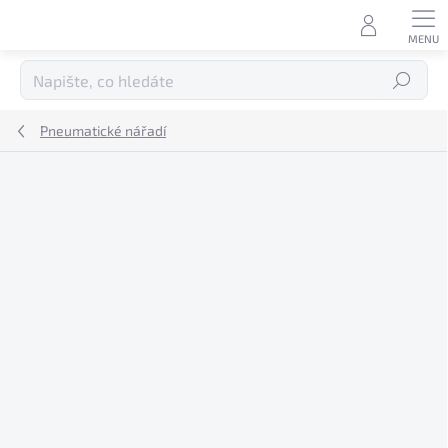
Přejít
na
obsah
Hledat
Pneumatické nářadí