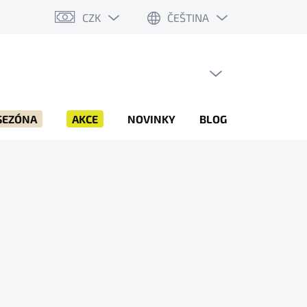
CZK
ČEŠTINA
PRÁZDNÝ KOŠÍK
NÁKUPNÍ
KOŠÍK
SEZÓNA
AKCE
NOVINKY
BLOG
ZNAČKY