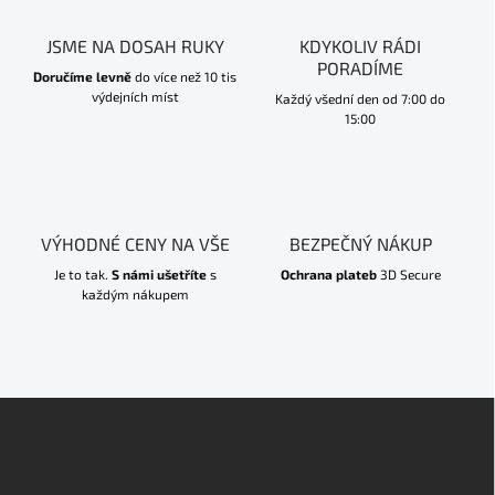
JSME NA DOSAH RUKY
KDYKOLIV RÁDI
PORADÍME
Doručíme levně
do více než 10 tis
výdejních míst
Každý všední den od 7:00 do
15:00
VÝHODNÉ CENY NA VŠE
BEZPEČNÝ NÁKUP
Je to tak.
S námi ušetříte
s
Ochrana plateb
3D Secure
každým nákupem
Z
á
p
a