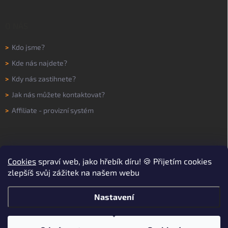
O NÁS
>
Kdo jsme?
>
Kde nás najdete?
>
Kdy nás zastihnete?
>
Jak nás můžete kontaktovat?
>
Affiliate - provizní systém
Cookies
spraví web, jako hřebík díru! 🍪 Přijetím cookies
zlepšíš svůj zážitek na našem webu
Nastavení
Copyright 2026
WORKNOW
. Všechna práva vyhrazena.
Upravit nastavení
cookies