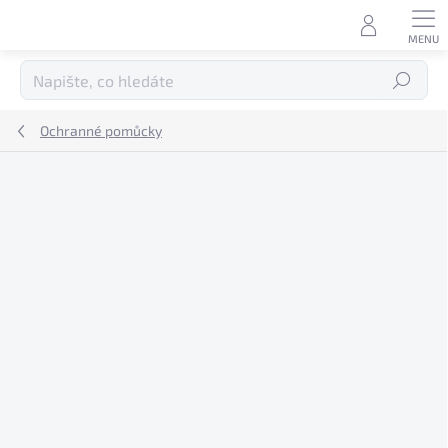
Přejít
na
obsah
Hledat
Ochranné pomůcky