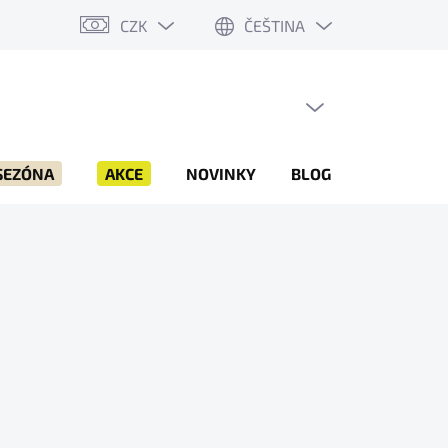
CZK
ČEŠTINA
PRÁZDNÝ KOŠÍK
NÁKUPNÍ
KOŠÍK
SEZÓNA
AKCE
NOVINKY
BLOG
ZNAČKY