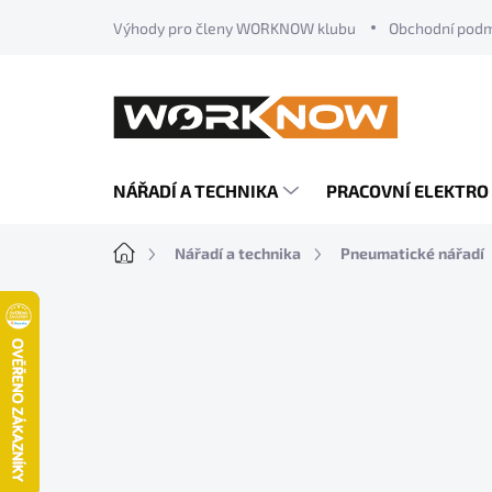
Přejít
Výhody pro členy WORKNOW klubu
Obchodní pod
na
obsah
NÁŘADÍ A TECHNIKA
PRACOVNÍ ELEKTRO
Domů
Nářadí a technika
Pneumatické nářadí