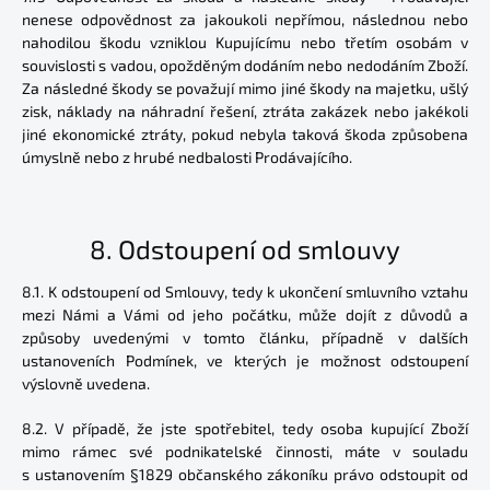
nenese odpovědnost za jakoukoli nepřímou, následnou nebo
nahodilou škodu vzniklou Kupujícímu nebo třetím osobám v
souvislosti s vadou, opožděným dodáním nebo nedodáním Zboží.
Za následné škody se považují mimo jiné škody na majetku, ušlý
zisk, náklady na náhradní řešení, ztráta zakázek nebo jakékoli
jiné ekonomické ztráty, pokud nebyla taková škoda způsobena
úmyslně nebo z hrubé nedbalosti Prodávajícího.
8.
Odstoupení od smlouvy
8.1. K odstoupení od Smlouvy, tedy k ukončení smluvního vztahu
mezi Námi a Vámi od jeho počátku, může dojít z důvodů a
způsoby uvedenými v tomto článku, případně v dalších
ustanoveních Podmínek, ve kterých je možnost odstoupení
výslovně uvedena.
8.2. V případě, že jste spotřebitel, tedy osoba kupující Zboží
mimo rámec své podnikatelské činnosti, máte v souladu
s ustanovením §1829 občanského zákoníku právo odstoupit od