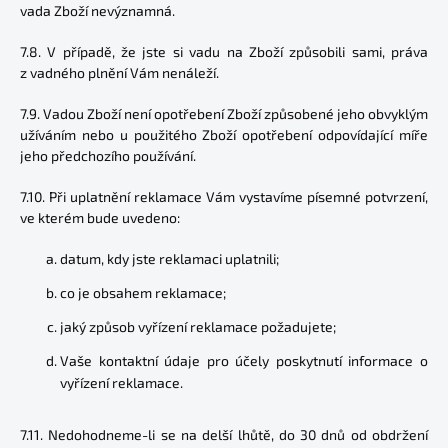
vada Zboží nevýznamná.
7.8. V případě, že jste si vadu na Zboží způsobili sami, práva
z vadného plnění Vám nenáleží.
7.9. Vadou Zboží není opotřebení Zboží způsobené jeho obvyklým
užíváním nebo u použitého Zboží opotřebení odpovídající míře
jeho předchozího používání.
7.10. Při uplatnění reklamace Vám vystavíme písemné potvrzení,
ve kterém bude uvedeno:
datum, kdy jste reklamaci uplatnili;
co je obsahem reklamace;
jaký způsob vyřízení reklamace požadujete;
Vaše kontaktní údaje pro účely poskytnutí informace o
vyřízení reklamace.
7.11. Nedohodneme-li se na delší lhůtě, do 30 dnů od obdržení