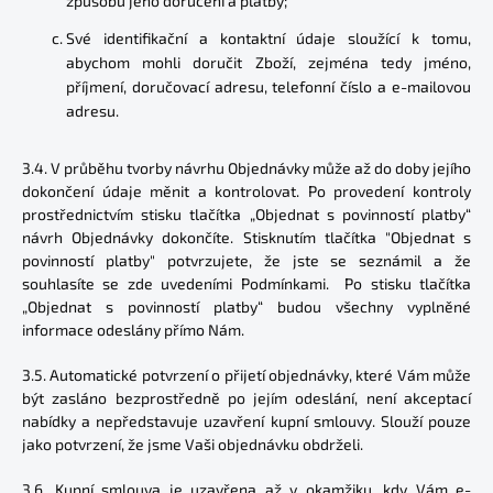
způsobu jeho doručení a platby;
Své identifikační a kontaktní údaje sloužící k tomu,
abychom mohli doručit Zboží, zejména tedy jméno,
příjmení, doručovací adresu, telefonní číslo a e-mailovou
adresu.
3.4. V průběhu tvorby návrhu Objednávky může až do doby jejího
dokončení údaje měnit a kontrolovat. Po provedení kontroly
prostřednictvím stisku tlačítka „Objednat s povinností platby“
návrh Objednávky dokončíte. Stisknutím tlačítka "Objednat s
povinností platby" potvrzujete, že jste se seznámil a že
souhlasíte se zde uvedeními Podmínkami. Po stisku tlačítka
„Objednat s povinností platby“ budou všechny vyplněné
informace odeslány přímo Nám.
3.5. Automatické potvrzení o přijetí objednávky, které Vám může
být zasláno bezprostředně po jejím odeslání, není akceptací
nabídky a nepředstavuje uzavření kupní smlouvy. Slouží pouze
jako potvrzení, že jsme Vaši objednávku obdrželi.
3.6. Kupní smlouva je uzavřena až v okamžiku, kdy Vám e-