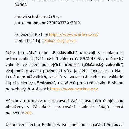
84868
datová schránka:
s2r8zyr
bankovní spojení: 2201947734/2010
provozující E-shop
https://www.worknow.cz/
kontaktní údaje:
Zákaznický servis
(dále jen „
My
” nebo „
Prodávající
”) upravují v souladu s
ustanovením § 1751 odst. 1 zákona č. 89/2012 Sb., občanský
zákoník, ve znění pozdějších předpisů („
Občanský zákoník
“)
vzájemná práva a povinnosti Vás, jakožto kupujících, a Nás,
jakožto prodávajících, vzniklá v souvislosti nebo na základě
kupní smlouvy („
Smlouva
“) uzavřené prostřednictvím E-shopu
na webových stránkách
https://www.worknow.cz
.
Všechny informace o zpracování Vašich osobních údajů jsou
obsaženy v Zásadách zpracování osobních údajů, která
naleznete
zde
.
Ustanovení těchto Podmínek jsou nedílnou součástí Smlouvy.