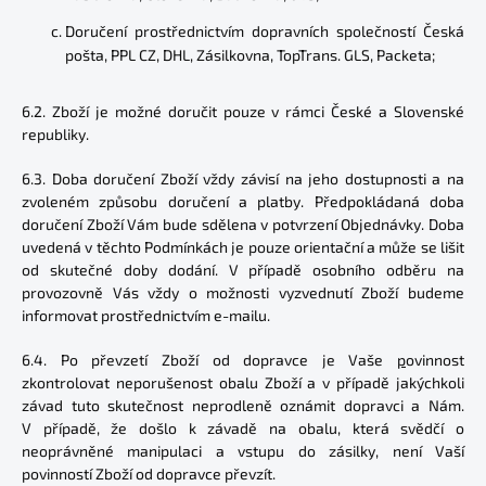
Doručení prostřednictvím dopravních společností Česká
pošta, PPL CZ, DHL, Zásilkovna, TopTrans. GLS, Packeta;
6.2. Zboží je možné doručit pouze v rámci České a Slovenské
republiky.
6.3. Doba doručení Zboží vždy závisí na jeho dostupnosti a na
zvoleném způsobu doručení a platby. Předpokládaná doba
doručení Zboží Vám bude sdělena v potvrzení Objednávky. Doba
uvedená v těchto Podmínkách je pouze orientační a může se lišit
od skutečné doby dodání. V případě osobního odběru na
provozovně Vás vždy o možnosti vyzvednutí Zboží budeme
informovat prostřednictvím e-mailu.
6.4. Po převzetí Zboží od dopravce je Vaše
p
ovinnost
zkontrolovat neporušenost obalu Zboží a v případě jakýchkoli
závad tuto skutečnost neprodleně oznámit dopravci a Nám.
V případě, že došlo k závadě na obalu, která svědčí o
neoprávněné manipulaci a vstupu do zásilky, není Vaší
povinností Zboží od dopravce převzít.