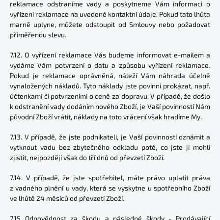
reklamace odstraníme vady a poskytneme Vám informaci o
vyřízení reklamace na uvedené kontaktní údaje. Pokud tato lhůta
marně uplyne, můžete odstoupit od Smlouvy nebo požadovat
přiměřenou slevu.
7.12. O vyřízení reklamace Vás budeme informovat e-mailem a
vydáme Vám potvrzení o datu a způsobu vyřízení reklamace.
Pokud je reklamace oprávněná, náleží Vám náhrada účelně
vynaložených nákladů. Tyto náklady jste povinni prokázat, např.
účtenkami či potvrzeními o ceně za dopravu. V případě, že došlo
k odstranění vady dodáním nového Zboží, je Vaší povinností Nám
původní Zboží vrátit, náklady na toto vrácení však hradíme My.
7.13. V případě, že jste podnikateli, je Vaší povinností oznámit a
vytknout vadu bez zbytečného odkladu poté, co jste ji mohli
zjistit, nejpozději však do tří dnů od převzetí Zboží.
7.14. V případě, že jste spotřebitel, máte právo uplatit práva
z vadného plnění u vady, která se vyskytne u spotřebního Zboží
ve lhůtě 24 měsíců od převzetí Zboží.
7.15 Odpovědnost za škodu a následné škody - Prodávající