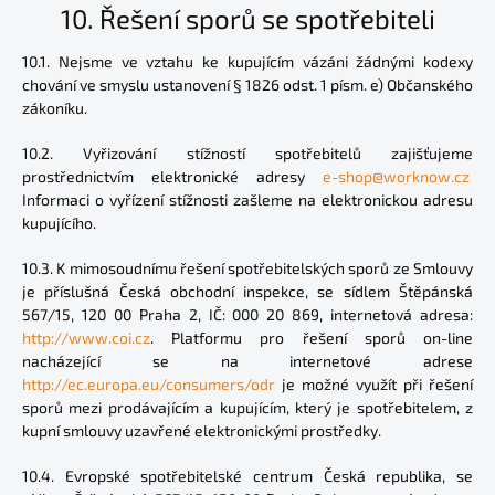
10. Ř
ešení sporů se spotřebiteli
10.1. Nejsme ve vztahu ke kupujícím vázáni žádnými kodexy
chování ve smyslu ustanovení § 1826 odst. 1 písm. e) Občanského
zákoníku.
10.2. Vyřizování stížností spotřebitelů zajišťujeme
prostřednictvím elektronické adresy
e-shop@worknow.cz
Informaci o vyřízení stížnosti zašleme na elektronickou adresu
kupujícího.
10.3. K mimosoudnímu řešení spotřebitelských sporů ze Smlouvy
je příslušná Česká obchodní inspekce, se sídlem Štěpánská
567/15, 120 00 Praha 2, IČ: 000 20 869, internetová adresa:
http://www.coi.cz
. Platformu pro řešení sporů on-line
nacházející se na internetové adrese
http://ec.europa.eu/consumers/odr
je možné využít při řešení
sporů mezi prodávajícím a kupujícím, který je spotřebitelem, z
kupní smlouvy uzavřené elektronickými prostředky.
10.4. Evropské spotřebitelské centrum Česká republika, se