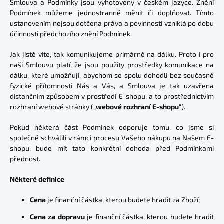
Smlouva a Podmínky jsou vyhotoveny v českém jazyce. Znění
Podmínek můžeme jednostranně měnit či doplňovat. Tímto
ustanovením nejsou dotčena práva a povinnosti vzniklá po dobu
účinnosti předchozího znění Podmínek.
Jak jistě víte, tak komunikujeme primárně na dálku. Proto i pro
naši Smlouvu platí, že jsou použity prostředky komunikace na
dálku, které umožňují, abychom se spolu dohodli bez současné
fyzické přítomnosti Nás a Vás, a Smlouva je tak uzavřena
distančním způsobem v prostředí E-shopu, a to prostřednictvím
rozhraní webové stránky („
webové rozhraní E-shopu
“).
Pokud některá část Podmínek odporuje tomu, co jsme si
společně schválili v rámci procesu Vašeho nákupu na Našem E-
shopu, bude mít tato konkrétní dohoda před Podmínkami
přednost.
Některé definice
Cena
je finanční částka, kterou budete hradit za Zboží;
Cena za dopravu
je finanční částka, kterou budete hradit