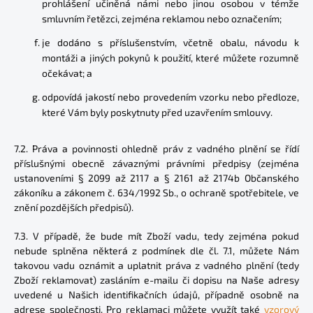
prohlášení učiněná námi nebo jinou osobou v témže
smluvním řetězci, zejména reklamou nebo označením;
je dodáno s příslušenstvím, včetně obalu, návodu k
montáži a jiných pokynů k použití, které můžete rozumně
očekávat; a
odpovídá jakostí nebo provedením vzorku nebo předloze,
které Vám byly poskytnuty před uzavřením smlouvy.
7.2. Práva a povinnosti ohledně práv z vadného plnění se řídí
příslušnými obecně závaznými právními předpisy (zejména
ustanoveními § 2099 až 2117 a § 2161 až 2174b Občanského
zákoníku a zákonem č. 634/1992 Sb., o ochraně spotřebitele, ve
znění pozdějších předpisů).
7.3. V případě, že bude mít Zboží vadu, tedy zejména pokud
nebude splněna některá z podmínek dle čl. 7.1, můžete Nám
takovou vadu oznámit a uplatnit práva z vadného plnění (tedy
Zboží reklamovat) zasláním e-mailu či dopisu na Naše adresy
uvedené u Našich identifikačních údajů, případně osobně na
adrese společnosti. Pro reklamaci můžete využít také
vzorový