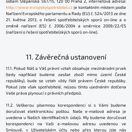
sídlem Štěpánská 567/15, 120 00 Praha 2, internetová adresa:
http://www.evropskyspotrebitel.cz
je kontaktním místem podle
Nařízení Evropského parlamentu a Rady (EU) č. 524/2013 ze dne
21. května 2013, o řešení spotřebitelských sporů on-line a o
změně nařízení (ES) č. 2006/2004 a směrnice 2009/22/ES
(nařízení o řešení spotřebitelských sporů on-line).
11.
Závěrečná ustanovení
11.1. Pokud Náš a Váš právní vztah obsahuje mezinárodní prvek
(tedy například budeme zasílat zboží mimo území České
republiky), bude se vztah vždy řídit právem České republiky.
Pokud jste však spotřebitelé, nejsou tímto ujednáním dotčena
Vaše práva plynoucí z právních předpisů.
11.2. Veškerou písemnou korespondenci si s Vámi budeme
doručovat elektronickou poštou. Naše e-mailová adresa je
uvedena u Našich identifikačních údajů. My budeme doručovat
korespondenci na Vaši e-mailovou adresu uvedenou ve
Smlouvě, v Uživatelském účtu nebo přes kterou jste nás