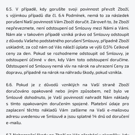
6.5. V případě, kdy
p
orušíte svoji povinnost převzít Zboží,
s výjimkou případů dle čl. 6.4 Podmínek, nemá to za následek
porušení Naší povinnosti Vám Zboží doručit. Zároveň to, že Zboží
nepřevezmete, není odstoupení od Smlouvy mezi Námi a Vámi.
Nám ale v takovém případě vzniká právo od Smlouvy odstoupit
z důvodu Vašeho podstatného porušení Smlouvy, případně Zboží
uskladnit, za což nám od Vás náleží úplata ve výši 0,5% Celkové
ceny za den. Pokud se rozhodneme odstoupit od Smlouvy, je
odstoupení účinné v den, kdy Vám toto odstoupení doručíme.
Odstoupení od Smlouvy nemá vliv na nárok na uhrazení Ceny za
dopravu, případně na nárok na náhradu škody, pokud vznikla.
6.6. Pokud je z důvodů vzniklých na Vaší straně Zboží
doručováno opakovaně nebo jiným způsobem, než bylo ve
Smlouvě dohodnuto, je Vaší povinností nahradit Nám náklady
s tímto opakovaným doručením spojené. Platební údaje pro
zaplacení těchto nákladů Vám zašleme na Vaši e-mailovou
adresu uvedenou ve Smlouvě a jsou splatné 14 dnů od doručení
e-mailu.
6.7. Nebezpeční škody na Zboží na Vás přechází v okamžiku, kdy