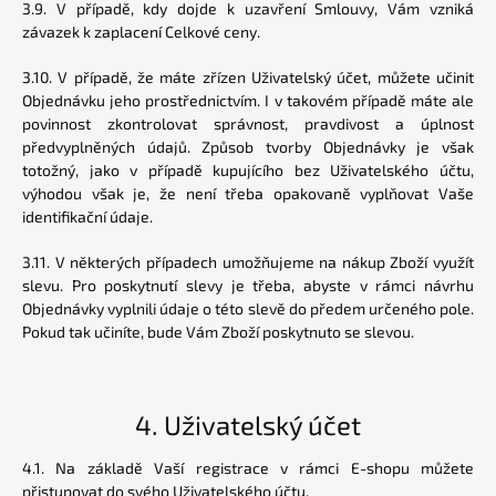
3.9. V případě, kdy dojde k uzavření Smlouvy, Vám vzniká
závazek k zaplacení Celkové ceny.
3.10. V případě, že máte zřízen Uživatelský účet, můžete učinit
Objednávku jeho prostřednictvím. I v takovém případě máte ale
povinnost zkontrolovat správnost, pravdivost a úplnost
předvyplněných údajů. Způsob tvorby Objednávky je však
totožný, jako v případě kupujícího bez Uživatelského účtu,
výhodou však je, že není třeba opakovaně vyplňovat Vaše
identifikační údaje.
3.11. V některých případech umožňujeme na nákup Zboží využít
slevu. Pro poskytnutí slevy je třeba, abyste v rámci návrhu
Objednávky vyplnili údaje o této slevě do předem určeného pole.
Pokud tak učiníte, bude Vám Zboží poskytnuto se slevou.
4.
Uživatelský účet
4.1. Na základě Vaší registrace v rámci E-shopu můžete
přistupovat do svého Uživatelského účtu.