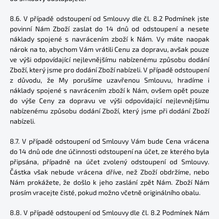
8.6. V případě odstoupení od Smlouvy dle čl. 8.2 Podmínek jste
povinní Nám Zboží zaslat do 14 dnů od odstoupení a nesete
náklady spojené s navrácením zboží k Nám. Vy máte naopak
nárok na to, abychom Vám vrátili Cenu za dopravu, avšak pouze
ve výši odpovídající nejlevnějšímu nabízenému způsobu dodání
Zboží, který jsme pro dodání Zboží nabízeli. V případě odstoupení
z důvodu, že My porušíme uzavřenou Smlouvu, hradíme i
náklady spojené s navrácením zboží k Nám, ovšem opět pouze
do výše Ceny za dopravu ve výši odpovídající nejlevnějšímu
nabízenému způsobu dodání Zboží, který jsme při dodání Zboží
nabízeli.
8.7. V případě odstoupení od Smlouvy Vám bude Cena vrácena
do 14 dnů ode dne účinnosti odstoupení na účet, ze kterého byla
připsána, případně na účet zvolený odstoupení od Smlouvy.
Částka však nebude vrácena dříve, než Zboží obdržíme, nebo
Nám prokážete, že došlo k jeho zaslání zpět Nám. Zboží Nám
prosím vracejte čisté, pokud možno včetně originálního obalu.
8.8. V případě odstoupení od Smlouvy dle čl. 8.2 Podmínek Nám