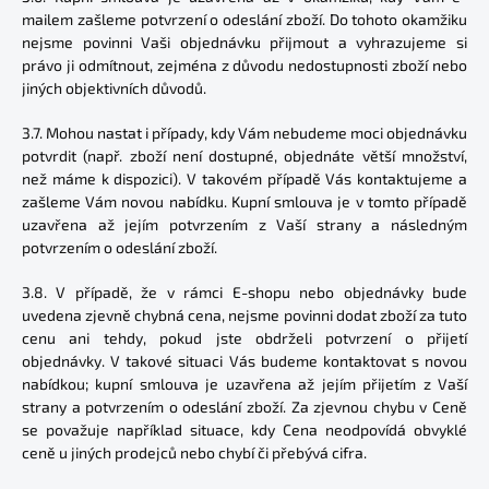
mailem zašleme potvrzení o odeslání zboží. Do tohoto okamžiku
nejsme povinni Vaši objednávku přijmout a vyhrazujeme si
právo ji odmítnout, zejména z důvodu nedostupnosti zboží nebo
jiných objektivních důvodů.
3.7. Mohou nastat i případy, kdy Vám nebudeme moci objednávku
potvrdit (např. zboží není dostupné, objednáte větší množství,
než máme k dispozici). V takovém případě Vás kontaktujeme a
zašleme Vám novou nabídku. Kupní smlouva je v tomto případě
uzavřena až jejím potvrzením z Vaší strany a následným
potvrzením o odeslání zboží.
3.8. V případě, že v rámci E-shopu nebo objednávky bude
uvedena zjevně chybná cena, nejsme povinni dodat zboží za tuto
cenu ani tehdy, pokud jste obdrželi potvrzení o přijetí
objednávky. V takové situaci Vás budeme kontaktovat s novou
nabídkou; kupní smlouva je uzavřena až jejím přijetím z Vaší
strany a potvrzením o odeslání zboží. Za zjevnou chybu v Ceně
se považuje například situace, kdy Cena neodpovídá obvyklé
ceně u jiných prodejců nebo chybí či přebývá cifra.