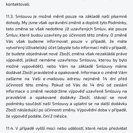
kontaktovali.
11.3. Smlouvu je možné měnit pouze na základě naší písemné
dohody. My jsme však oprávněni změnit a doplnit tyto Podmínky,
tato změna se však nedotkne již uzavřených Smluv, ale pouze
Smluv, které budou uzavřeny po účinnosti této změny. O změně
Vás však budeme informovat pouze v případě, že máte
vytvořený Uživatelský účet (abyste tuto informaci měli v případě,
že budete objednávat nové Zboží, změna však nezakládá právo
výpovědi, jelikož nemáme uzavřenou Smlouvu, kterou by bylo
možné vypovědět), nebo Vám na základě Smlouvy máme
dodávat Zboží pravidelně a opakovaně. Informace o změně Vám
zašleme na Vaši e-mailovou adresu nejméně 14 dní před
účinností této změny. Pokud od Vás do 14 dnů od zaslání
informace o změně neobdržíme výpověď uzavřené Smlouvy na
pravidelné a opakované dodávky Zboží, stávají se nové
podmínky součástí naší Smlouvy a uplatní se na další dodávku
Zboží následující po účinnosti změny. Výpovědní doba v případě,
že výpověď podáte, činí 2 měsíce.
11.4. V případě vyšší moci nebo událostí, které nelze předvídat