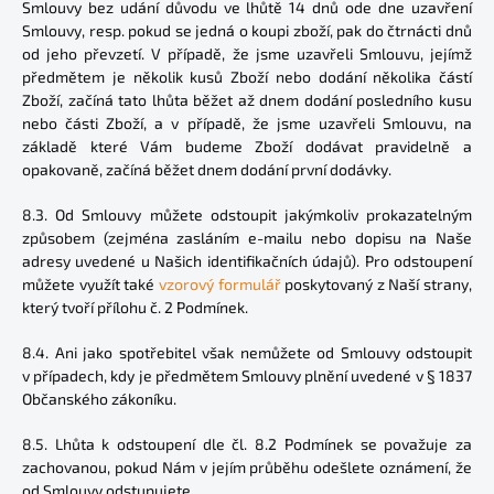
Smlouvy bez udání důvodu ve lhůtě 14 dnů ode dne uzavření
Smlouvy, resp. pokud se jedná o koupi zboží, pak do čtrnácti dnů
od jeho převzetí. V případě, že jsme uzavřeli Smlouvu, jejímž
předmětem je několik kusů Zboží nebo dodání několika částí
Zboží, začíná tato lhůta běžet až dnem dodání posledního kusu
nebo části Zboží, a v případě, že jsme uzavřeli Smlouvu, na
základě které Vám budeme Zboží dodávat pravidelně a
opakovaně, začíná běžet dnem dodání první dodávky.
8.3. Od Smlouvy můžete odstoupit jakýmkoliv prokazatelným
způsobem (zejména zasláním e-mailu nebo dopisu na Naše
adresy uvedené u Našich identifikačních údajů). Pro odstoupení
můžete využít také
vzorový formulář
poskytovaný z Naší strany,
který tvoří přílohu č. 2 Podmínek.
8.4. Ani jako spotřebitel však nemůžete od Smlouvy odstoupit
v případech, kdy je předmětem Smlouvy plnění uvedené v § 1837
Občanského zákoníku.
8.5. Lhůta k odstoupení dle čl. 8.2 Podmínek se považuje za
zachovanou, pokud Nám v jejím průběhu odešlete oznámení, že
od Smlouvy odstupujete.