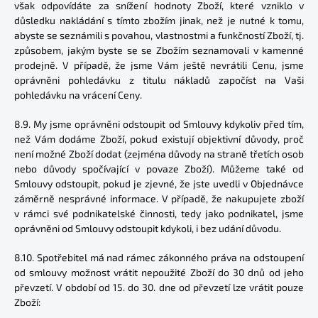
však odpovídáte za snížení hodnoty Zboží, které vzniklo v
důsledku nakládání s tímto zbožím jinak, než je nutné k tomu,
abyste se seznámili s povahou, vlastnostmi a funkčností Zboží, tj.
způsobem, jakým byste se se Zbožím seznamovali v kamenné
prodejně. V případě, že jsme Vám ještě nevrátili Cenu, jsme
oprávněni pohledávku z titulu nákladů započíst na Vaši
pohledávku na vrácení Ceny.
8.9. My jsme oprávněni odstoupit od Smlouvy kdykoliv před tím,
než Vám dodáme Zboží, pokud existují objektivní důvody, proč
není možné Zboží dodat (zejména důvody na straně třetích osob
nebo důvody spočívající v povaze Zboží). Můžeme také od
Smlouvy odstoupit, pokud je zjevné, že jste uvedli v Objednávce
záměrně nesprávné informace. V případě, že nakupujete zboží
v rámci své podnikatelské činnosti, tedy jako podnikatel, jsme
oprávněni od Smlouvy odstoupit kdykoli, i bez udání důvodu.
8.10. Spotřebitel má nad rámec zákonného práva na odstoupení
od smlouvy možnost vrátit nepoužité Zboží do 30 dnů od jeho
převzetí. V období od 15. do 30. dne od převzetí lze vrátit pouze
Zboží: