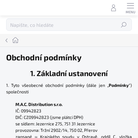
Přejít
na
obsah
Hledat
Domů
Obchodní podmínky
1. Základní ustanovení
1. Tyto všeobecné obchodní podmínky (dále jen „
Podmínky
“)
společnosti
M.A.C. Distribution s.r.o.
IČ: 09942823
DIČ: CZ09942823 (jsme plátci DPH)
se sídlem: Jezernice 275, 751 31 Jezernice
provozovna: Tržní 2902/14, 750 02, Přerov
zapsané u Krajského soudu v Ostravě, oddíl C, vložka