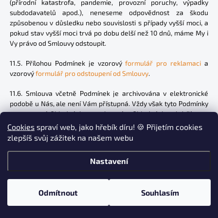
(přírodní katastrofa, pandemie, provozní poruchy, výpadky
subdodavatelů apod.), neneseme odpovědnost za škodu
způsobenou v důsledku nebo souvislosti s případy vyšší moci, a
pokud stav vyšší moci trvá po dobu delší než 10 dnů, máme My i
Vy právo od Smlouvy odstoupit.
11.5. Přílohou Podmínek je vzorový
formulář pro reklamaci
a
vzorový
formulář pro odstoupení od Smlouvy
.
11.6. Smlouva včetně Podmínek je archivována v elektronické
podobě u Nás, ale není Vám přístupná. Vždy však tyto Podmínky
a potvrzení Objednávky se shrnutím Objednávky obdržíte e-
mailem a budete tedy mít vždy přístup ke Smlouvě i bez Naší
Cookies
spraví web, jako hřebík díru! 🍪 Přijetím cookies
součinnosti. Doporučujeme vždy potvrzení Objednávky a
zlepšíš svůj zážitek na našem webu
Podmínky uložit.
Nastavení
11.7. Tyto Podmínky nabývají účinnosti 26. 5. 2026
Odmítnout
Souhlasím
Z