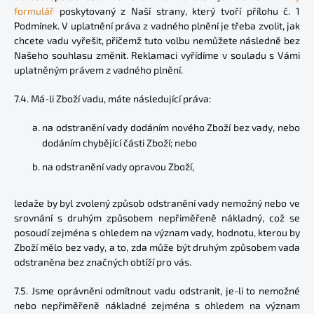
formulář
poskytovaný z Naší strany, který tvoří přílohu č. 1
Podmínek. V uplatnění práva z vadného plnění je třeba zvolit, jak
chcete vadu vyřešit, přičemž tuto volbu nemůžete následně bez
Našeho souhlasu změnit. Reklamaci vyřídíme v souladu s Vámi
uplatněným právem z vadného plnění.
7.4. Má-li Zboží vadu, máte následující práva:
na odstranění vady dodáním nového Zboží bez vady, nebo
dodáním chybějící části Zboží; nebo
na odstranění vady opravou Zboží,
ledaže by byl zvolený způsob odstranění vady nemožný nebo ve
srovnání s druhým způsobem nepřiměřeně nákladný, což se
posoudí zejména s ohledem na význam vady, hodnotu, kterou by
Zboží mělo bez vady, a to, zda může být druhým způsobem vada
odstraněna bez značných obtíží pro vás.
7.5. Jsme oprávněni odmítnout vadu odstranit, je-li to nemožné
nebo nepřiměřeně nákladné zejména s ohledem na význam