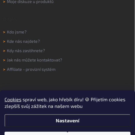
>
Moje diskuze u produktů
O NÁS
>
Kdo jsme?
>
Kde nás najdete?
>
Kdy nás zastihnete?
>
Jak nás můžete kontaktovat?
>
Affiliate - provizní systém
Cookies
spraví web, jako hřebík díru! 🍪 Přijetím cookies
zlepšíš svůj zážitek na našem webu
Nastavení
Copyright 2026
WORKNOW
. Všechna práva vyhrazena.
Upravit nastavení