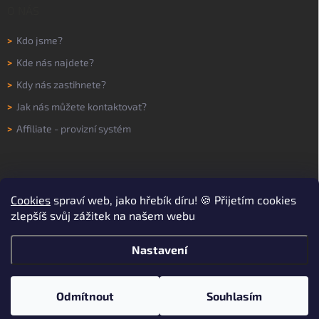
O NÁS
>
Kdo jsme?
>
Kde nás najdete?
>
Kdy nás zastihnete?
>
Jak nás můžete kontaktovat?
>
Affiliate - provizní systém
Cookies
spraví web, jako hřebík díru! 🍪 Přijetím cookies
zlepšíš svůj zážitek na našem webu
Nastavení
Copyright 2026
WORKNOW
. Všechna práva vyhrazena.
Upravit nastavení
cookies
Odmítnout
Souhlasím
Vytvořil Shoptet