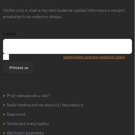
Vložte svůj e-mail a my vám budeme zasílat informace o nových
produktech na našem e-shopu.
E-MAIL
Vložením e-mailu souhlasíte s
podmínkami ochrany osobních údajů
Přihlásit se
VŠE O NÁKUPU
>
Proč nakupovat u nás?
>
Naše hodnocení na
zbozi.cz
|
heureka.cz
>
Dopravné
>
Sledování trasy balíku
>
Obchodní podmínky