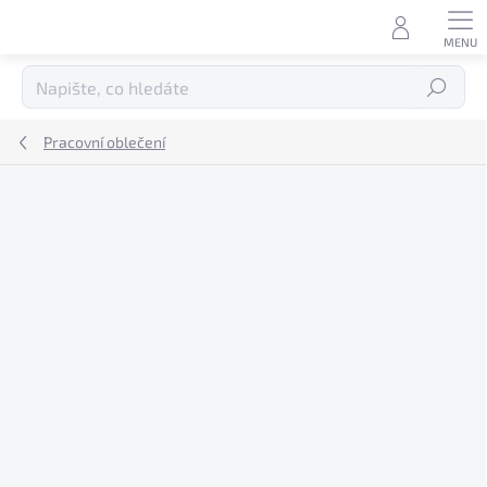
Přejít
na
obsah
Hledat
Pracovní oblečení