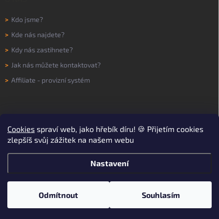
>
Kdo jsme?
>
Kde nás najdete?
>
Kdy nás zastihnete?
>
Jak nás můžete kontaktovat?
>
Affiliate - provizní systém
Cookies
spraví web, jako hřebík díru! 🍪 Přijetím cookies
zlepšíš svůj zážitek na našem webu
Nastavení
Copyright 2026
WORKNOW
. Všechna práva vyhrazena.
Upravit nastavení
cookies
Odmítnout
Souhlasím
Vytvořil Shoptet