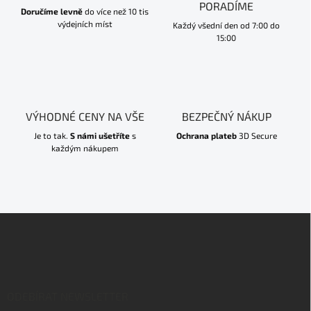
PORADÍME
Doručíme levně
do více než 10 tis
výdejních míst
Každý všední den od 7:00 do
15:00
VÝHODNÉ CENY NA VŠE
BEZPEČNÝ NÁKUP
Je to tak.
S námi ušetříte
s
Ochrana plateb
3D Secure
každým nákupem
Z
á
p
a
t
í
ODEBÍRAT NEWSLETTER