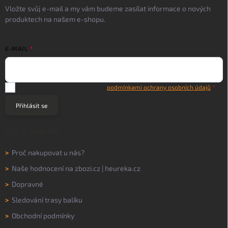
Vložte svůj e-mail a my vám budeme zasílat informace o nových
produktech na našem e-shopu.
E-MAIL
Vložením e-mailu souhlasíte s
podmínkami ochrany osobních údajů
Přihlásit se
VŠE O NÁKUPU
>
Proč nakupovat u nás?
>
Naše hodnocení na
zbozi.cz
|
heureka.cz
>
Dopravné
>
Sledování trasy balíku
>
Obchodní podmínky