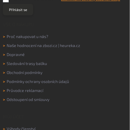
Přihlásit se
VŠE O NÁKUPU
>
Proč nakupovat u nás?
>
Naše hodnocení na
zbozi.cz
|
heureka.cz
>
Dopravné
>
Sledování trasy balíku
>
Obchodní podmínky
>
Podmínky ochrany osobních údajů
>
Průvodce reklamací
>
Odstoupení od smlouvy
MŮJ ÚČET
>
Výhody členství