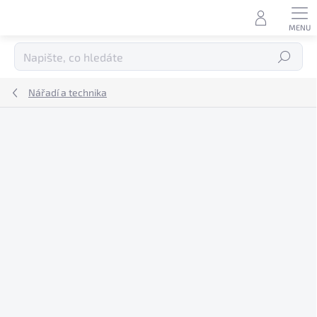
Přejít
na
obsah
Hledat
Nářadí a technika