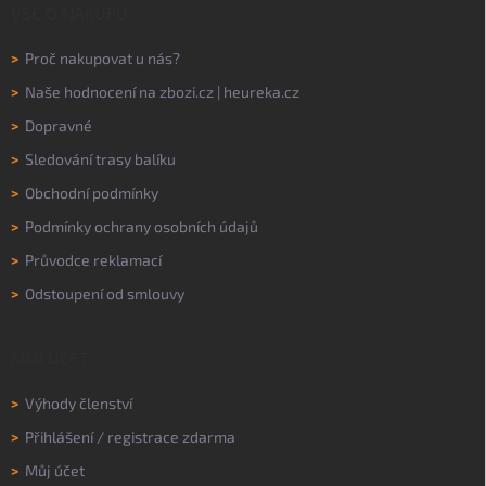
VŠE O NÁKUPU
>
Proč nakupovat u nás?
>
Naše hodnocení na
zbozi.cz
|
heureka.cz
>
Dopravné
>
Sledování trasy balíku
>
Obchodní podmínky
>
Podmínky ochrany osobních údajů
>
Průvodce reklamací
>
Odstoupení od smlouvy
MŮJ ÚČET
>
Výhody členství
>
Přihlášení
/
registrace zdarma
>
Můj účet