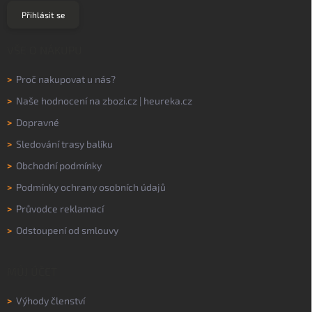
Přihlásit se
VŠE O NÁKUPU
>
Proč nakupovat u nás?
>
Naše hodnocení na
zbozi.cz
|
heureka.cz
>
Dopravné
>
Sledování trasy balíku
>
Obchodní podmínky
>
Podmínky ochrany osobních údajů
>
Průvodce reklamací
>
Odstoupení od smlouvy
MŮJ ÚČET
>
Výhody členství