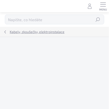
Přejít
na
obsah
Hledat
Kabely, zkoušečky, elektroinstalace