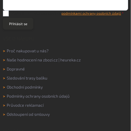
Vložením e-mailu souhlasíte s
podmínkami ochrany osobních údajů
Přihlásit se
VŠE O NÁKUPU
>
Proč nakupovat u nás?
>
Naše hodnocení na
zbozi.cz
|
heureka.cz
>
Dopravné
>
Sledování trasy balíku
>
Obchodní podmínky
>
Podmínky ochrany osobních údajů
>
Průvodce reklamací
>
Odstoupení od smlouvy