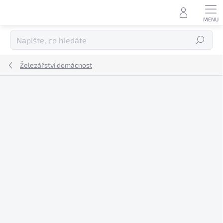
Přejít
na
obsah
Hledat
Železářství domácnost