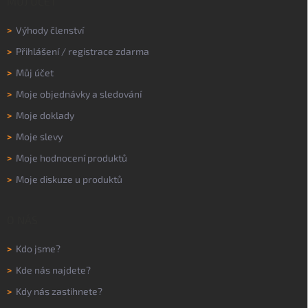
MŮJ ÚČET
>
Výhody členství
>
Přihlášení
/
registrace zdarma
>
Můj účet
>
Moje objednávky a sledování
>
Moje doklady
>
Moje slevy
>
Moje hodnocení produktů
>
Moje diskuze u produktů
O NÁS
>
Kdo jsme?
>
Kde nás najdete?
>
Kdy nás zastihnete?