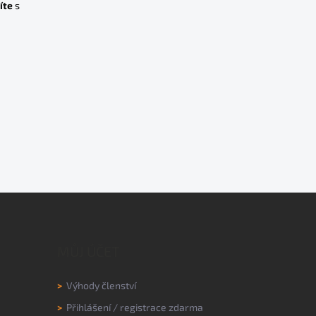
íte
s
MŮJ ÚČET
>
Výhody členství
>
Přihlášení
/
registrace zdarma