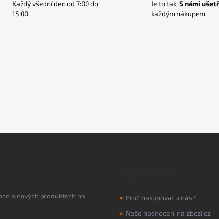
Každý všední den od 7:00 do
Je to tak.
S námi ušetř
15:00
každým nákupem
VŠE O NÁKUPU
mace o nových produktech na
>
Proč nakupovat u nás?
>
Naše hodnocení na
zbozi.cz
|