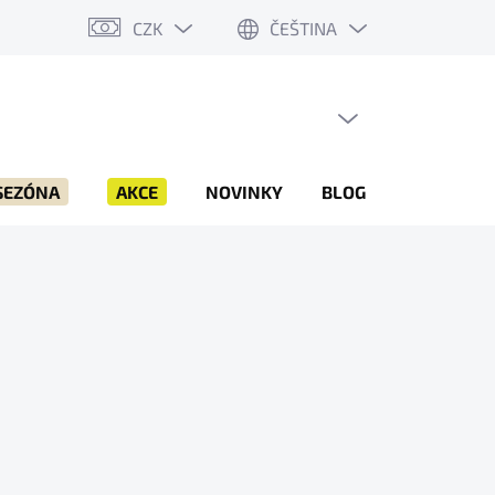
CZK
ČEŠTINA
PRÁZDNÝ KOŠÍK
NÁKUPNÍ
KOŠÍK
SEZÓNA
AKCE
NOVINKY
BLOG
ZNAČKY