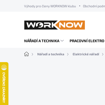
Přejít
Výhody pro členy WORKNOW klubu
Obchodní pod
na
obsah
NÁŘADÍ A TECHNIKA
PRACOVNÍ ELEKTRO
Domů
Nářadí a technika
Elektrické nářadí