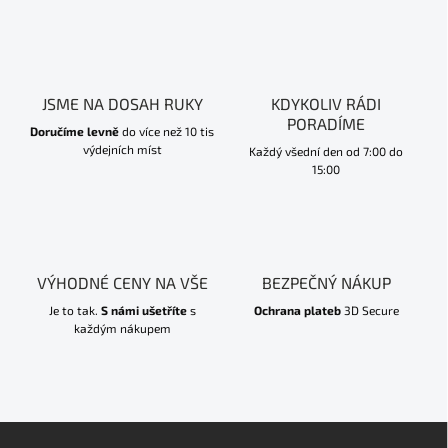
JSME NA DOSAH RUKY
KDYKOLIV RÁDI
PORADÍME
Doručíme levně
do více než 10 tis
výdejních míst
Každý všední den od 7:00 do
15:00
VÝHODNÉ CENY NA VŠE
BEZPEČNÝ NÁKUP
Je to tak.
S námi ušetříte
s
Ochrana plateb
3D Secure
každým nákupem
Z