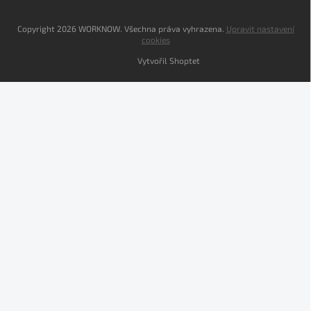
Copyright 2026
WORKNOW
. Všechna práva vyhrazena.
Upravit nastavení
cookies
Vytvořil Shoptet