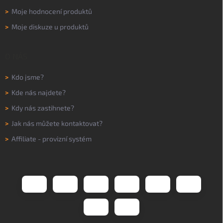
>
Moje hodnocení produktů
>
Moje diskuze u produktů
O NÁS
>
Kdo jsme?
>
Kde nás najdete?
>
Kdy nás zastihnete?
>
Jak nás můžete kontaktovat?
>
Affiliate - provizní systém