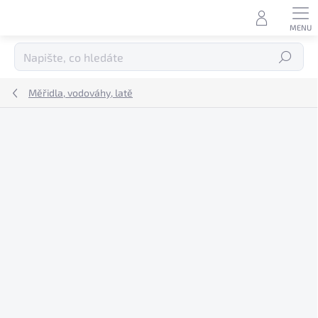
Přejít
na
obsah
Hledat
Měřidla, vodováhy, latě