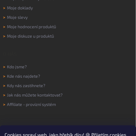
>
Moje doklady
>
Moje slevy
>
Moje hodnocení produktů
>
Moje diskuze u produktů
O NÁS
>
Kdo jsme?
>
Kde nás najdete?
>
Kdy nás zastihnete?
>
Jak nás můžete kontaktovat?
>
Affiliate - provizní systém
Cookies
spraví web, jako hřebík díru! 🍪 Přijetím cookies