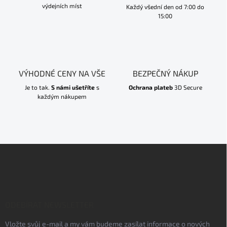
výdejních míst
Každý všední den od 7:00 do
15:00
VÝHODNÉ CENY NA VŠE
BEZPEČNÝ NÁKUP
Je to tak.
S námi ušetříte
s
Ochrana plateb
3D Secure
každým nákupem
Z
á
p
a
t
í
ODEBÍRAT NEWSLETTER
Vložte svůj e-mail a my vám budeme zasílat informace o nových