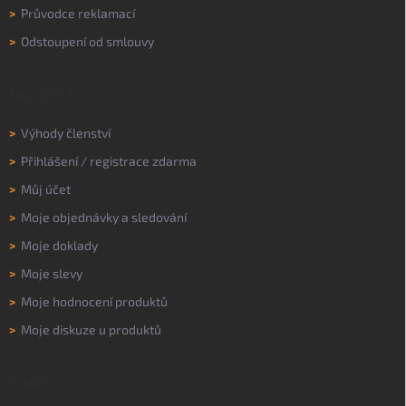
>
Průvodce reklamací
>
Odstoupení od smlouvy
MŮJ ÚČET
>
Výhody členství
>
Přihlášení
/
registrace zdarma
>
Můj účet
>
Moje objednávky a sledování
>
Moje doklady
>
Moje slevy
>
Moje hodnocení produktů
>
Moje diskuze u produktů
O NÁS