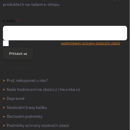
produktech na našem e-shopu.
E-MAIL
Vložením e-mailu souhlasíte s
podmínkami ochrany osobních údajů
Přihlásit se
VŠE O NÁKUPU
>
Proč nakupovat u nás?
>
Naše hodnocení na
zbozi.cz
|
heureka.cz
>
Dopravné
>
Sledování trasy balíku
>
Obchodní podmínky
>
Podmínky ochrany osobních údajů