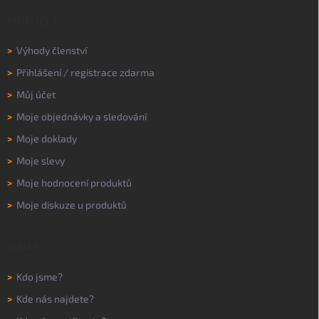
MŮJ ÚČET
>
Výhody členství
>
Přihlášení
/
registrace zdarma
>
Můj účet
>
Moje objednávky a sledování
>
Moje doklady
>
Moje slevy
>
Moje hodnocení produktů
>
Moje diskuze u produktů
O NÁS
>
Kdo jsme?
>
Kde nás najdete?