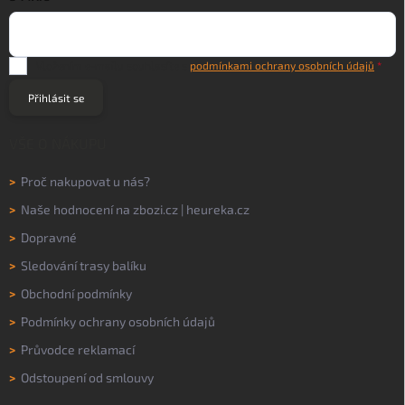
Vložením e-mailu souhlasíte s
podmínkami ochrany osobních údajů
Přihlásit se
VŠE O NÁKUPU
>
Proč nakupovat u nás?
>
Naše hodnocení na
zbozi.cz
|
heureka.cz
>
Dopravné
>
Sledování trasy balíku
>
Obchodní podmínky
>
Podmínky ochrany osobních údajů
>
Průvodce reklamací
>
Odstoupení od smlouvy