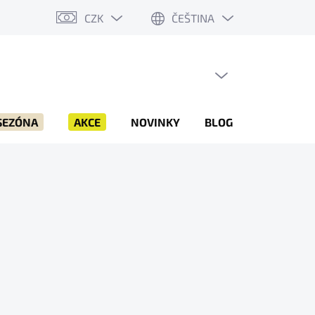
CZK
ČEŠTINA
PRÁZDNÝ KOŠÍK
NÁKUPNÍ
KOŠÍK
SEZÓNA
AKCE
NOVINKY
BLOG
ZNAČKY