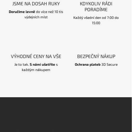
JSME NA DOSAH RUKY
KDYKOLIV RÁDI
PORADÍME
Doručíme levně
do více než 10 tis
výdejních míst
Každý všední den od 7:00 do
15:00
VÝHODNÉ CENY NA VŠE
BEZPEČNÝ NÁKUP
Je to tak.
S námi ušetříte
s
Ochrana plateb
3D Secure
každým nákupem
Z
á
p
a
t