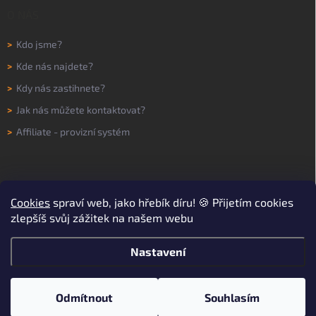
O NÁS
>
Kdo jsme?
>
Kde nás najdete?
>
Kdy nás zastihnete?
>
Jak nás můžete kontaktovat?
>
Affiliate - provizní systém
Cookies
spraví web, jako hřebík díru! 🍪 Přijetím cookies
zlepšíš svůj zážitek na našem webu
Nastavení
Copyright 2026
WORKNOW
. Všechna práva vyhrazena.
Upravit nastavení
cookies
Odmítnout
Souhlasím
Vytvořil Shoptet