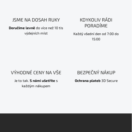
JSME NA DOSAH RUKY
KDYKOLIV RÁDI
PORADÍME
Doručíme levně
do více než 10 tis
výdejních míst
Každý všední den od 7:00 do
15:00
VÝHODNÉ CENY NA VŠE
BEZPEČNÝ NÁKUP
Je to tak.
S námi ušetříte
s
Ochrana plateb
3D Secure
každým nákupem
Z
á
p