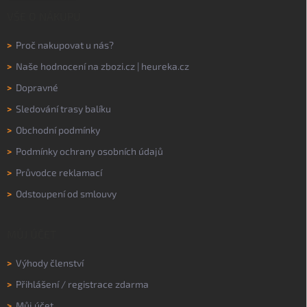
VŠE O NÁKUPU
>
Proč nakupovat u nás?
>
Naše hodnocení na
zbozi.cz
|
heureka.cz
>
Dopravné
>
Sledování trasy balíku
>
Obchodní podmínky
>
Podmínky ochrany osobních údajů
>
Průvodce reklamací
>
Odstoupení od smlouvy
MŮJ ÚČET
>
Výhody členství
>
Přihlášení
/
registrace zdarma
>
Můj účet