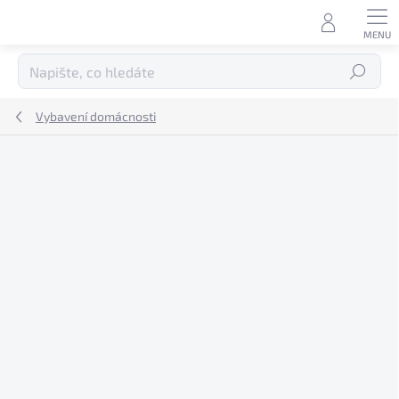
Přejít
na
obsah
Hledat
Vybavení domácnosti