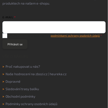
produktech na našem e-shopu.
E-MAIL
Vložením e-mailu souhlasíte s
podmínkami ochrany osobních údajů
Přihlásit se
VŠE O NÁKUPU
>
Proč nakupovat u nás?
>
Naše hodnocení na
zbozi.cz
|
heureka.cz
>
Dopravné
>
Sledování trasy balíku
>
Obchodní podmínky
>
Podmínky ochrany osobních údajů