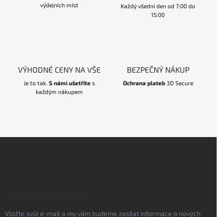
výdejních míst
Každý všední den od 7:00 do
15:00
VÝHODNÉ CENY NA VŠE
BEZPEČNÝ NÁKUP
Je to tak.
S námi ušetříte
s
Ochrana plateb
3D Secure
každým nákupem
Z
á
p
a
t
í
ODEBÍRAT NEWSLETTER
Vložte svůj e-mail a my vám budeme zasílat informace o nových