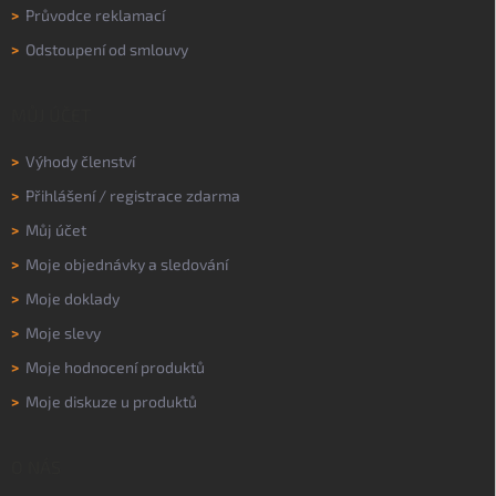
>
Průvodce reklamací
>
Odstoupení od smlouvy
MŮJ ÚČET
>
Výhody členství
>
Přihlášení
/
registrace zdarma
>
Můj účet
>
Moje objednávky a sledování
>
Moje doklady
>
Moje slevy
>
Moje hodnocení produktů
>
Moje diskuze u produktů
O NÁS