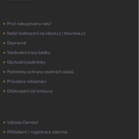
VŠE O NÁKUPU
>
Proč nakupovat u nás?
>
Naše hodnocení na
zbozi.cz
|
heureka.cz
>
Dopravné
>
Sledování trasy balíku
>
Obchodní podmínky
>
Podmínky ochrany osobních údajů
>
Průvodce reklamací
>
Odstoupení od smlouvy
MŮJ ÚČET
>
Výhody členství
>
Přihlášení
/
registrace zdarma