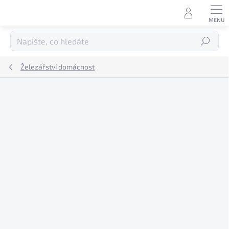
Přejít
na
obsah
Hledat
Železářství domácnost