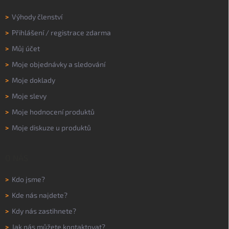
>
Výhody členství
>
Přihlášení
/
registrace zdarma
>
Můj účet
>
Moje objednávky a sledování
>
Moje doklady
>
Moje slevy
>
Moje hodnocení produktů
>
Moje diskuze u produktů
O NÁS
>
Kdo jsme?
>
Kde nás najdete?
>
Kdy nás zastihnete?
>
Jak nás můžete kontaktovat?