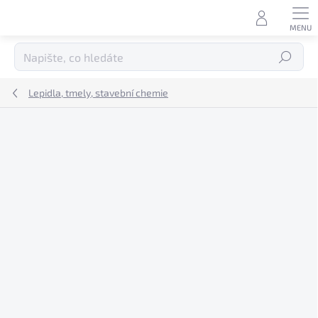
Přejít
na
obsah
Hledat
Lepidla, tmely, stavební chemie