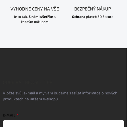
VÝHODNÉ CENY NA VŠE
BEZPEČNÝ NÁKUP
Je to tak.
S námi ušetříte
s
Ochrana plateb
3D Secure
každým nákupem
Z
á
p
a
t
í
ODEBÍRAT NEWSLETTER
Vložte svůj e-mail a my vám budeme zasílat informace o nových
produktech na našem e-shopu.
E-MAIL