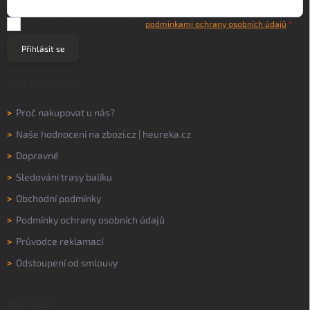
Vložením e-mailu souhlasíte s
podmínkami ochrany osobních údajů
Přihlásit se
VŠE O NÁKUPU
>
Proč nakupovat u nás?
>
Naše hodnocení na
zbozi.cz
|
heureka.cz
>
Dopravné
>
Sledování trasy balíku
>
Obchodní podmínky
>
Podmínky ochrany osobních údajů
>
Průvodce reklamací
>
Odstoupení od smlouvy
MŮJ ÚČET