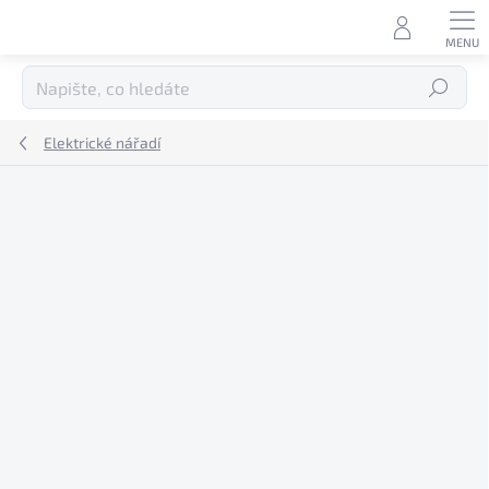
Přejít
na
obsah
Hledat
Elektrické nářadí