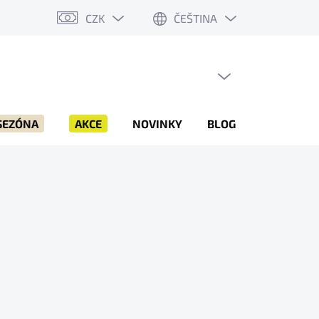
CZK
ČEŠTINA
PRÁZDNÝ KOŠÍK
NÁKUPNÍ
KOŠÍK
SEZÓNA
AKCE
NOVINKY
BLOG
ZNAČKY