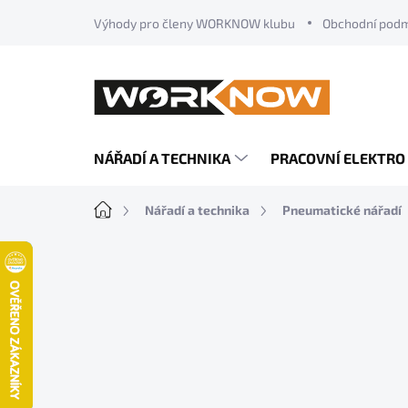
Přejít
Výhody pro členy WORKNOW klubu
Obchodní pod
na
obsah
NÁŘADÍ A TECHNIKA
PRACOVNÍ ELEKTRO
Domů
Nářadí a technika
Pneumatické nářadí