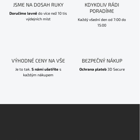
JSME NA DOSAH RUKY
KDYKOLIV RÁDI
PORADÍME
Doručíme levně
do více než 10 tis
výdejních míst
Každý všední den od 7:00 do
15:00
VÝHODNÉ CENY NA VŠE
BEZPEČNÝ NÁKUP
Je to tak.
S námi ušetříte
s
Ochrana plateb
3D Secure
každým nákupem
Z
á
p
a
t