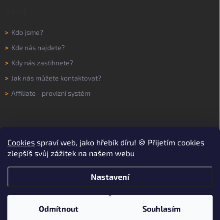
O NÁS
>
Kdo jsme?
>
Kde nás najdete?
>
Kdy nás zastihnete?
>
Jak nás můžete kontaktovat?
>
Affiliate - provizní systém
Cookies
spraví web, jako hřebík díru! 🍪 Přijetím cookies
zlepšíš svůj zážitek na našem webu
Nastavení
Copyright 2026
WORKNOW
. Všechna práva vyhrazena.
Upravit nastavení
cookies
Odmítnout
Souhlasím
Vytvořil Shoptet