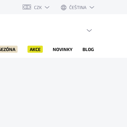
CZK
ČEŠTINA
PRÁZDNÝ KOŠÍK
NÁKUPNÍ
KOŠÍK
SEZÓNA
AKCE
NOVINKY
BLOG
ZNAČKY