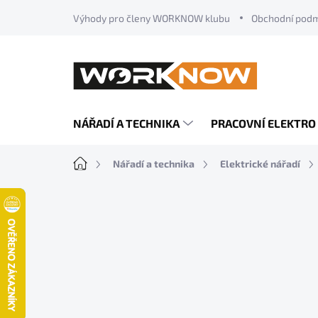
Přejít
Výhody pro členy WORKNOW klubu
Obchodní pod
na
obsah
NÁŘADÍ A TECHNIKA
PRACOVNÍ ELEKTRO
Domů
Nářadí a technika
Elektrické nářadí