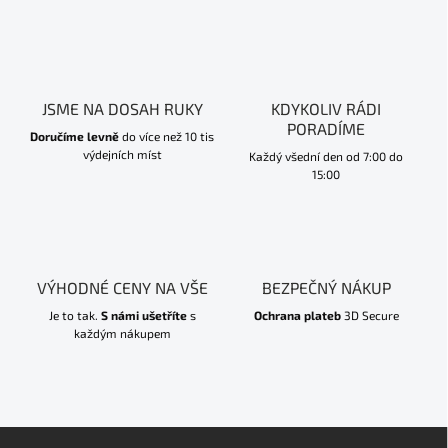
JSME NA DOSAH RUKY
KDYKOLIV RÁDI
PORADÍME
Doručíme levně
do více než 10 tis
výdejních míst
Každý všední den od 7:00 do
15:00
VÝHODNÉ CENY NA VŠE
BEZPEČNÝ NÁKUP
Je to tak.
S námi ušetříte
s
Ochrana plateb
3D Secure
každým nákupem
Z