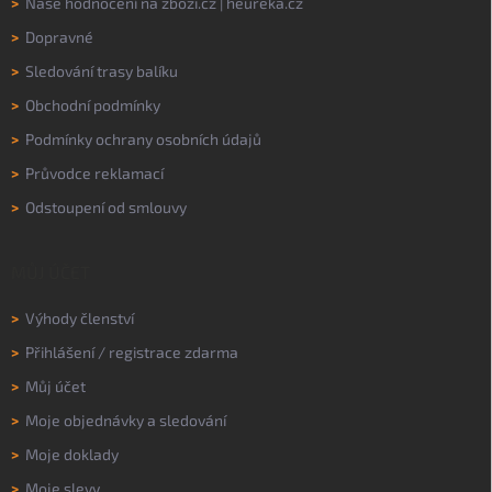
>
Naše hodnocení na
zbozi.cz
|
heureka.cz
>
Dopravné
>
Sledování trasy balíku
>
Obchodní podmínky
>
Podmínky ochrany osobních údajů
>
Průvodce reklamací
>
Odstoupení od smlouvy
MŮJ ÚČET
>
Výhody členství
>
Přihlášení
/
registrace zdarma
>
Můj účet
>
Moje objednávky a sledování
>
Moje doklady
>
Moje slevy