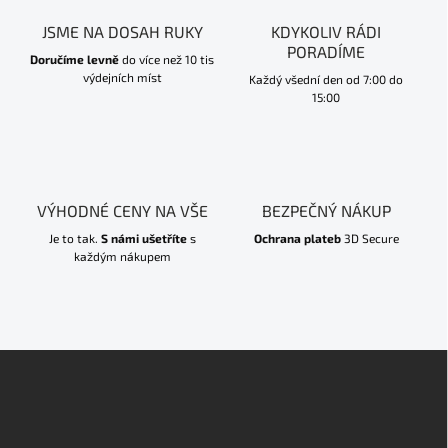
JSME NA DOSAH RUKY
KDYKOLIV RÁDI
PORADÍME
Doručíme levně
do více než 10 tis
výdejních míst
Každý všední den od 7:00 do
15:00
VÝHODNÉ CENY NA VŠE
BEZPEČNÝ NÁKUP
Je to tak.
S námi ušetříte
s
Ochrana plateb
3D Secure
každým nákupem
Z
á
p
a