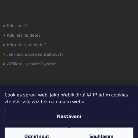
O NÁS
>
Kdo jsme?
>
Kde nás najdete?
>
Kdy nás zastihnete?
>
Jak nás můžete kontaktovat?
>
Affiliate - provizní systém
Cookies
spraví web, jako hřebík díru! 🍪 Přijetím cookies
zlepšíš svůj zážitek na našem webu
Nastavení
Copyright 2026
WORKNOW
. Všechna práva vyhrazena.
Upravit nastavení
cookies
Odmítnout
Souhlasím