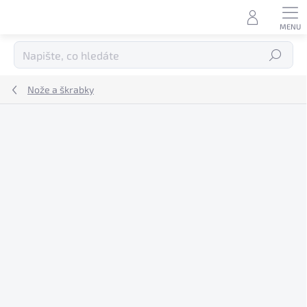
Přejít
na
obsah
Hledat
Nože a škrabky