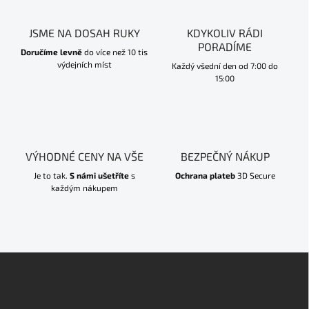
JSME NA DOSAH RUKY
KDYKOLIV RÁDI
PORADÍME
Doručíme levně
do více než 10 tis
výdejních míst
Každý všední den od 7:00 do
15:00
VÝHODNÉ CENY NA VŠE
BEZPEČNÝ NÁKUP
Je to tak.
S námi ušetříte
s
Ochrana plateb
3D Secure
každým nákupem
Z
á
p
a