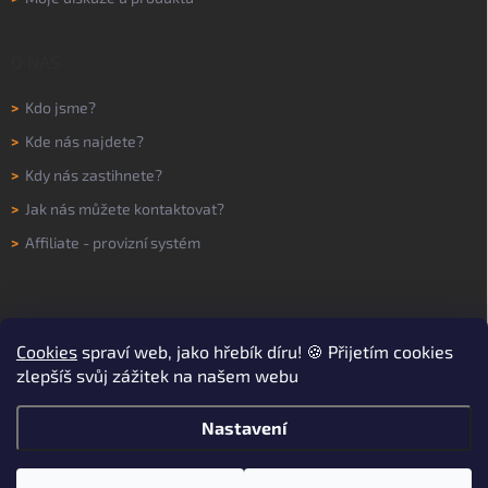
O NÁS
>
Kdo jsme?
>
Kde nás najdete?
>
Kdy nás zastihnete?
>
Jak nás můžete kontaktovat?
>
Affiliate - provizní systém
Cookies
spraví web, jako hřebík díru! 🍪 Přijetím cookies
zlepšíš svůj zážitek na našem webu
Nastavení
Copyright 2026
WORKNOW
. Všechna práva vyhrazena.
Upravit nastavení