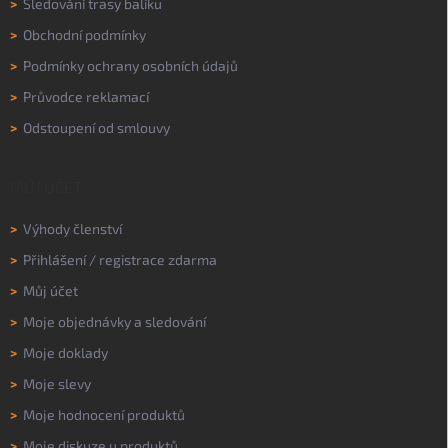
>
Sledování trasy balíku
>
Obchodní podmínky
>
Podmínky ochrany osobních údajů
>
Průvodce reklamací
>
Odstoupení od smlouvy
MŮJ ÚČET
>
Výhody členství
>
Přihlášení
/
registrace zdarma
>
Můj účet
>
Moje objednávky a sledování
>
Moje doklady
>
Moje slevy
>
Moje hodnocení produktů
>
Moje diskuze u produktů