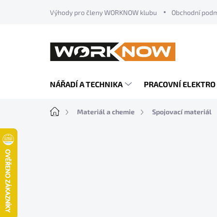
Přejít
Výhody pro členy WORKNOW klubu
Obchodní pod
na
obsah
NÁŘADÍ A TECHNIKA
PRACOVNÍ ELEKTRO
Domů
Materiál a chemie
Spojovací materiál