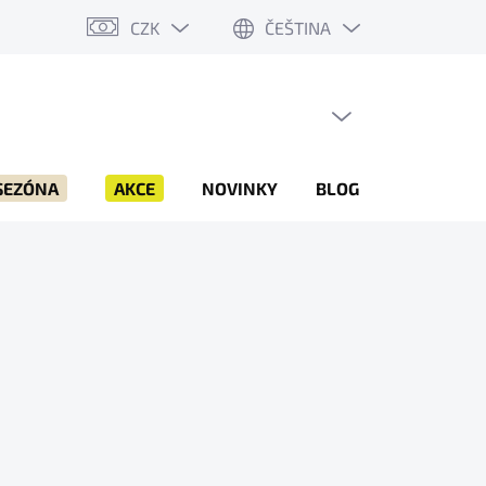
CZK
ČEŠTINA
PRÁZDNÝ KOŠÍK
NÁKUPNÍ
KOŠÍK
SEZÓNA
AKCE
NOVINKY
BLOG
ZNAČKY