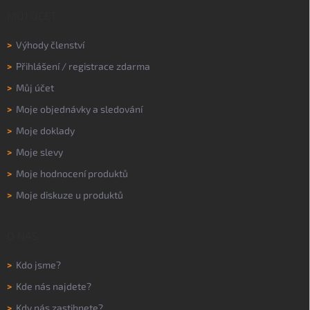
MŮJ ÚČET
>
Výhody členství
>
Přihlášení
/
registrace zdarma
>
Můj účet
>
Moje objednávky a sledování
>
Moje doklady
>
Moje slevy
>
Moje hodnocení produktů
>
Moje diskuze u produktů
O NÁS
>
Kdo jsme?
>
Kde nás najdete?
>
Kdy nás zastihnete?