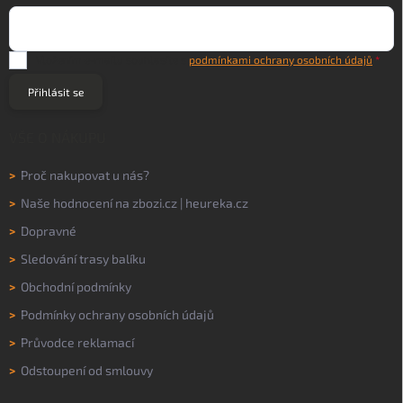
Vložením e-mailu souhlasíte s
podmínkami ochrany osobních údajů
Přihlásit se
VŠE O NÁKUPU
>
Proč nakupovat u nás?
>
Naše hodnocení na
zbozi.cz
|
heureka.cz
>
Dopravné
>
Sledování trasy balíku
>
Obchodní podmínky
>
Podmínky ochrany osobních údajů
>
Průvodce reklamací
>
Odstoupení od smlouvy