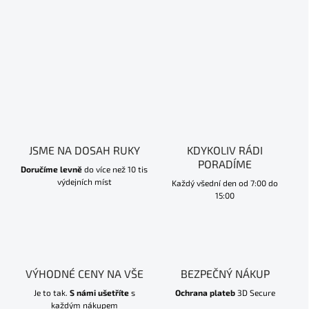
JSME NA DOSAH RUKY
KDYKOLIV RÁDI
PORADÍME
Doručíme levně
do více než 10 tis
výdejních míst
Každý všední den od 7:00 do
15:00
VÝHODNÉ CENY NA VŠE
BEZPEČNÝ NÁKUP
Je to tak.
S námi ušetříte
s
Ochrana plateb
3D Secure
každým nákupem