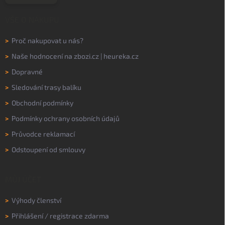
VŠE O NÁKUPU
>
Proč nakupovat u nás?
>
Naše hodnocení na
zbozi.cz
|
heureka.cz
>
Dopravné
>
Sledování trasy balíku
>
Obchodní podmínky
>
Podmínky ochrany osobních údajů
>
Průvodce reklamací
>
Odstoupení od smlouvy
MŮJ ÚČET
>
Výhody členství
>
Přihlášení
/
registrace zdarma