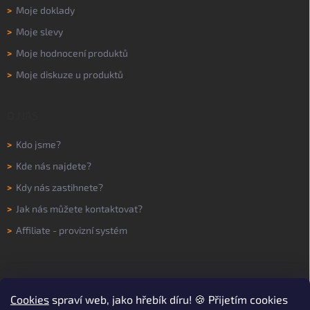
>
Moje doklady
>
Moje slevy
>
Moje hodnocení produktů
>
Moje diskuze u produktů
O NÁS
>
Kdo jsme?
>
Kde nás najdete?
>
Kdy nás zastihnete?
>
Jak nás můžete kontaktovat?
>
Affiliate - provizní systém
Cookies
spraví web, jako hřebík díru! 🍪 Přijetím cookies