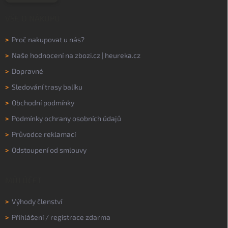
VŠE O NÁKUPU
>
Proč nakupovat u nás?
>
Naše hodnocení na
zbozi.cz
|
heureka.cz
>
Dopravné
>
Sledování trasy balíku
>
Obchodní podmínky
>
Podmínky ochrany osobních údajů
>
Průvodce reklamací
>
Odstoupení od smlouvy
MŮJ ÚČET
>
Výhody členství
>
Přihlášení
/
registrace zdarma