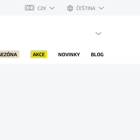
CZK
ČEŠTINA
PRÁZDNÝ KOŠÍK
NÁKUPNÍ
KOŠÍK
SEZÓNA
AKCE
NOVINKY
BLOG
ZNAČKY