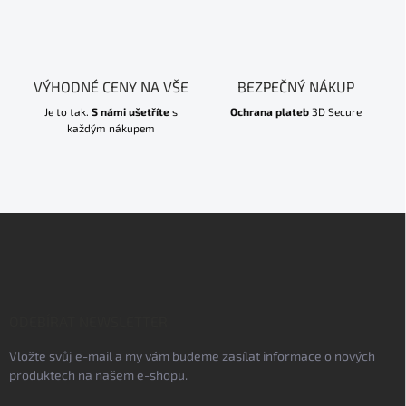
VÝHODNÉ CENY NA VŠE
BEZPEČNÝ NÁKUP
Je to tak.
S námi ušetříte
s
Ochrana plateb
3D Secure
každým nákupem
Z
á
p
a
t
í
ODEBÍRAT NEWSLETTER
Vložte svůj e-mail a my vám budeme zasílat informace o nových
produktech na našem e-shopu.