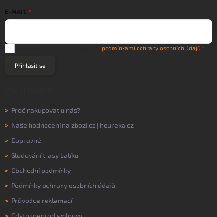
E-MAIL
Vložením e-mailu souhlasíte s
podmínkami ochrany osobních údajů
Přihlásit se
VŠE O NÁKUPU
>
Proč nakupovat u nás?
>
Naše hodnocení na
zbozi.cz
|
heureka.cz
>
Dopravné
>
Sledování trasy balíku
>
Obchodní podmínky
>
Podmínky ochrany osobních údajů
>
Průvodce reklamací
>
Odstoupení od smlouvy