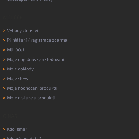
MŮJ ÚČET
>
Výhody členství
>
Přihlášení
/
registrace zdarma
>
Můj účet
>
Moje objednávky a sledování
>
Moje doklady
>
Moje slevy
>
Moje hodnocení produktů
>
Moje diskuze u produktů
O NÁS
>
Kdo jsme?
>
Kde nás najdete?