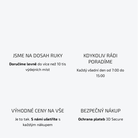
JSME NA DOSAH RUKY
KDYKOLIV RÁDI
PORADÍME
Doručíme levně
do více než 10 tis
výdejních míst
Každý všední den od 7:00 do
15:00
VÝHODNÉ CENY NA VŠE
BEZPEČNÝ NÁKUP
Je to tak.
S námi ušetříte
s
Ochrana plateb
3D Secure
každým nákupem