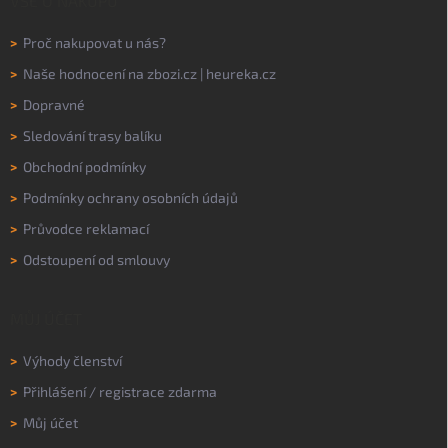
VŠE O NÁKUPU
>
Proč nakupovat u nás?
>
Naše hodnocení na
zbozi.cz
|
heureka.cz
>
Dopravné
>
Sledování trasy balíku
>
Obchodní podmínky
>
Podmínky ochrany osobních údajů
>
Průvodce reklamací
>
Odstoupení od smlouvy
MŮJ ÚČET
>
Výhody členství
>
Přihlášení
/
registrace zdarma
>
Můj účet