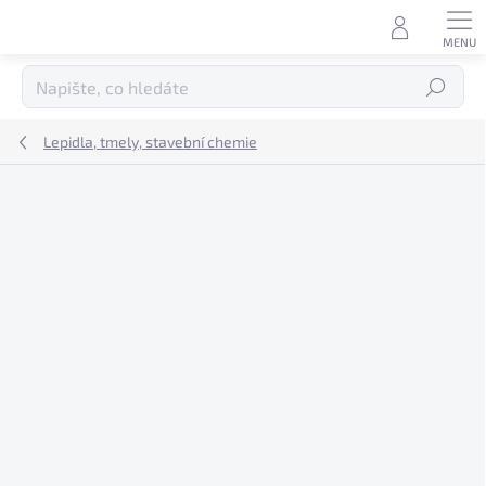
Přejít
na
obsah
Hledat
Lepidla, tmely, stavební chemie